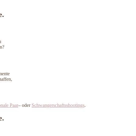
e.
u
en?
mente
affen,
nale Paar
– oder
Schwangerschaftsshootings
.
e.