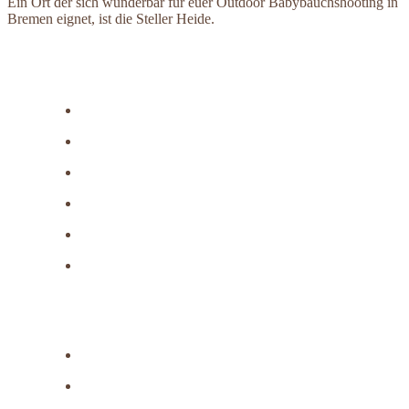
Ein Ort der sich wunderbar für euer Outdoor Babybauchshooting in
Bremen eignet, ist die Steller Heide.